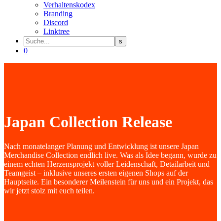
Verhaltenskodex
Branding
Discord
Linktree
0
Japan Collection Release
Nach monatelanger Planung und Entwicklung ist unsere Japan
Merchandise Collection endlich live. Was als Idee begann, wurde zu
einem echten Herzensprojekt voller Leidenschaft, Detailarbeit und
Teamgeist – inklusive unseres ersten eigenen Shops auf der
Hauptseite. Ein besonderer Meilenstein für uns und ein Projekt, das
wir jetzt stolz mit euch teilen.