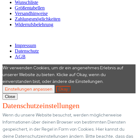
Wunschliste
Größentabellen
Versandhinweise
Zahlungsmöglichkeiten
Widerrufsbelehrung
© 2016 – 2026 REH Gaming e.V. All rights reserved.
Impressum
Datenschutz
AGB
Wir verwenden Cookies, um dir ein angenehmes Erlebnis auf
unserer Website zu bieten. Klicke auf Okay, wenn du
einverstanden bist, oder ändere die Einstellungen.
Einstellungen anpassen
Okay
Close
Datenschutzeinstellungen
Wenn du unsere Website besuchst, werden möglicherweise
Informationen über deinen Browser von bestimmten Diensten
gespeichert, in der Regel in Form von Cookies. Hier kannst du
deine Datenschutzeinstellungen ändern. Bitte beachte, dass das