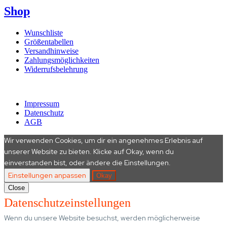
Shop
Wunschliste
Größentabellen
Versandhinweise
Zahlungsmöglichkeiten
Widerrufsbelehrung
© 2016 – 2026 REH Gaming e.V. All rights reserved.
Impressum
Datenschutz
AGB
Wir verwenden Cookies, um dir ein angenehmes Erlebnis auf
unserer Website zu bieten. Klicke auf Okay, wenn du
einverstanden bist, oder ändere die Einstellungen.
Einstellungen anpassen
Okay
Close
Datenschutzeinstellungen
Wenn du unsere Website besuchst, werden möglicherweise