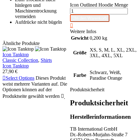
Icon Outlined Hoodie Menge
hinlegen und
Maschinentrocknung
vermeiden

In den Warenkorb
Aufdrücke nicht bügeln

Weitere Infos
Gewicht
0,200 kg
Ähnliche Produkte
XS, S, M, L, XL, 2XL,
Größe
Icon Tanktop
3XL, 4XL, 5XL
Classic Collection
,
Shirts
Icon Tanktop
27,90
€
Schwarz, Weiß,
Farbe

Select Options
Dieses Produkt
Paradise Orange
weist mehrere Varianten auf. Die
Optionen können auf der
Produktsicherheit
Produktseite gewählt werden


Produktsicherheit
Herstellerinformationen
TB International GmbH
Dr.-Robert-Murjahn-Straße 7