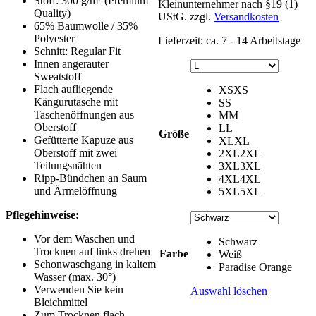
Stoff: 300 g/m² (Premium
Kleinunternehmer nach §19 (1)
Quality)
UStG.
zzgl.
Versandkosten
65% Baumwolle / 35%
Polyester
Lieferzeit:
ca. 7 - 14 Arbeitstage
Schnitt: Regular Fit
Innen angerauter
Sweatstoff
Flach aufliegende
XS
XS
Kängurutasche mit
S
S
Taschenöffnungen aus
M
M
Oberstoff
L
L
Größe
Gefütterte Kapuze aus
XL
XL
Oberstoff mit zwei
2XL
2XL
Teilungsnähten
3XL
3XL
Ripp-Bündchen an Saum
4XL
4XL
und Ärmelöffnung
5XL
5XL
Pflegehinweise:
Vor dem Waschen und
Schwarz
Trocknen auf links drehen
Farbe
Weiß
Schonwaschgang in kaltem
Paradise Orange
Wasser (max. 30°)
Verwenden Sie kein
Auswahl löschen
Bleichmittel
Zum Trocknen flach