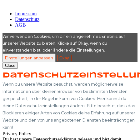
© 2016 – 2026 REH Gaming e.V. All rights reserved.
Impressum
Datenschutz
AGB
Wir verwenden Cookies, um dir ein angenehmes Erlebnis auf
unserer Website zu bieten. Klicke auf Okay, wenn du
einverstanden bist, oder ändere die Einstellungen.
Einstellungen anpassen
Okay
Close
Datenschutzeinstellu
Wenn du unsere Website besuchst, werden möglicherweise
Informationen über deinen Browser von bestimmten Diensten
gespeichert, in der Regel in Form von Cookies. Hier kannst du
deine Datenschutzeinstellungen ändern. Bitte beachte, dass das
Blockieren einiger Arten von Cookies deine Erfahrung auf unserer
Website und den von uns angebotenen Diensten beeinträchtigen
kann!
Privacy Policy
Du hast unsere Datenschutzerklärung gelesen und bist damit