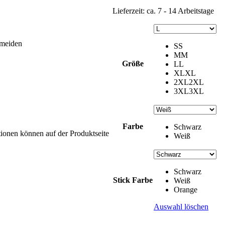
Lieferzeit:
ca. 7 - 14 Arbeitstage
rmeiden
S
S
M
M
Größe
L
L
XL
XL
2XL
2XL
3XL
3XL
Farbe
Schwarz
tionen können auf der Produktseite
Weiß
Schwarz
Stick Farbe
Weiß
Orange
Auswahl löschen