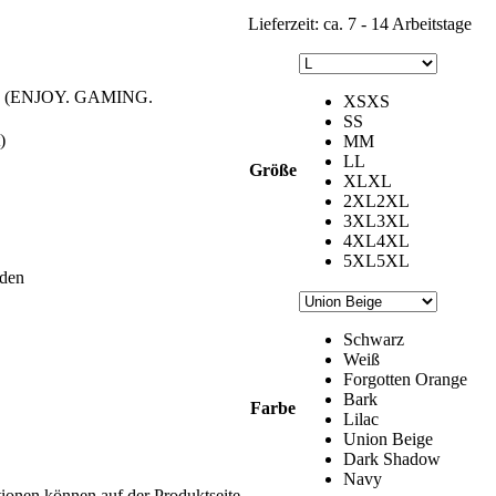
Lieferzeit:
ca. 7 - 14 Arbeitstage
(ENJOY. GAMING.
XS
XS
S
S
)
M
M
L
L
Größe
XL
XL
2XL
2XL
3XL
3XL
4XL
4XL
5XL
5XL
iden
Schwarz
Weiß
Forgotten Orange
Bark
Farbe
Lilac
Union Beige
Dark Shadow
Navy
tionen können auf der Produktseite