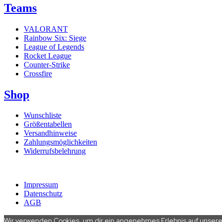
Teams
VALORANT
Rainbow Six: Siege
League of Legends
Rocket League
Counter-Strike
Crossfire
Shop
Wunschliste
Größentabellen
Versandhinweise
Zahlungsmöglichkeiten
Widerrufsbelehrung
© 2016 – 2026 REH Gaming e.V. All rights reserved.
Impressum
Datenschutz
AGB
Wir verwenden Cookies, um dir ein angenehmes Erlebnis auf unserer 