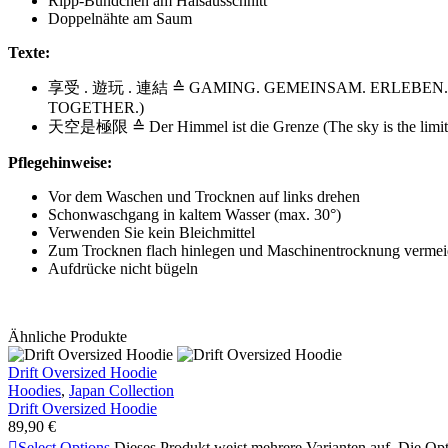
Ripp-Bündchen am Halsausschnitt
Doppelnähte am Saum
Texte:
享受 . 遊玩 . 連結
≙ GAMING. GEMEINSAM. ERLEBEN. 
TOGETHER.)
天空是極限 ≙ Der Himmel ist die Grenze (The sky is the limit
Pflegehinweise:
Vor dem Waschen und Trocknen auf links drehen
Schonwaschgang in kaltem Wasser (max. 30°)
Verwenden Sie kein Bleichmittel
Zum Trocknen flach hinlegen und Maschinentrocknung verme
Aufdrücke nicht bügeln
Ähnliche Produkte
Drift Oversized Hoodie
Hoodies
,
Japan Collection
Drift Oversized Hoodie
89,90
€

Select Options
Dieses Produkt weist mehrere Varianten auf. Die Op